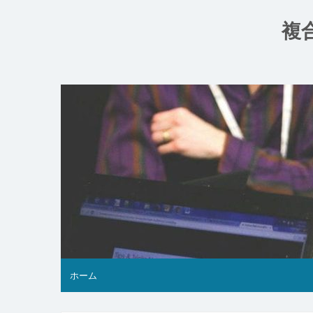
コ
ン
複
テ
ン
ツ
へ
ス
キ
ッ
プ
ホーム