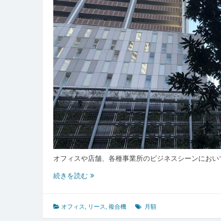
オフィスや店舗、各種事業所のビジネスシーンにおい
複
続きを読む
合
機
の
オフィス
,
リース
,
複合機
月額
リ