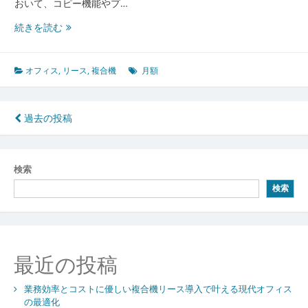
おいて、コピー機能やプ…
コ
ス
複
続きを読む
ト
合
管
機
理
導
オフィス
,
リース
,
複合機
月額
入
は
リ
投
過去の投稿
ー
稿
ス
で
ナ
検索
柔
ビ
軟
検索
対
ゲ
応
ー
経
営
シ
最近の投稿
戦
略
ョ
を
業務効率とコストに優しい複合機リース導入で叶える現代オフィス
ン
支
の最適化