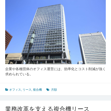
務
効
率
化
と
コ
ス
ト
最
適
化
の
新
企業や各種団体のオフィス運営には、効率化とコスト削減が強く
常
求められている。
識
オフィス
,
リース
,
複合機
月額
業務改革を支える複合機リース