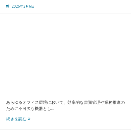
両
2026年3月6日
立
す
る
複
合
機
リ
ー
ス
活
用
の
最
前
線
解
あらゆるオフィス環境において、効率的な書類管理や業務推進の
説
ために不可欠な機器とし…
複
続きを読む
合
機