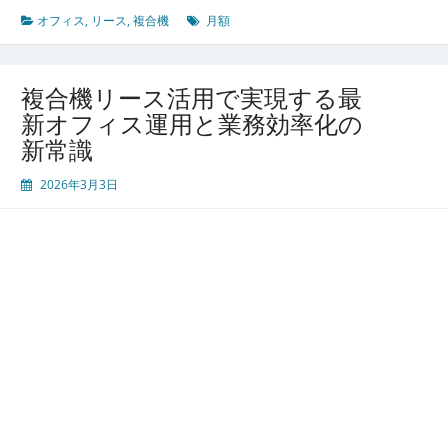
リ
オフィス
,
リース
,
複合機
月額
ー
ス
活
複合機リース活用で実現する最
用
新オフィス運用と業務効率化の
で
新常識
業
務
2026年3月3日
効
率
と
コ
ス
ト
管
理
を
両
立
す
る