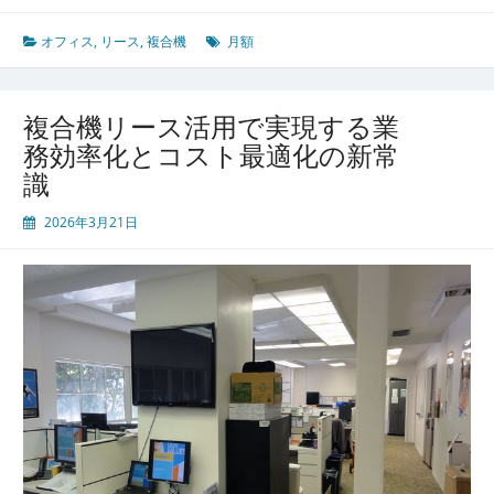
効
率
オフィス
,
リース
,
複合機
月額
と
コ
ス
複合機リース活用で実現する業
ト
務効率化とコスト最適化の新常
に
識
優
し
2026年3月21日
い
複
合
機
リ
ー
ス
導
入
で
叶
え