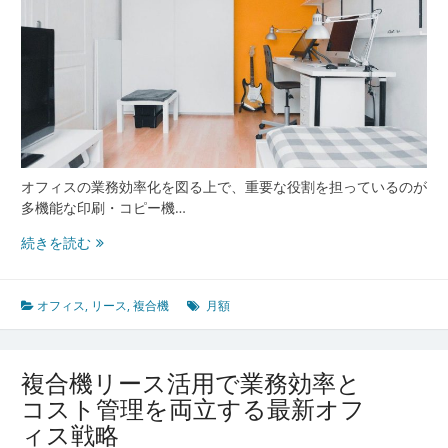
ス
業
務
効
率
化
と
コ
ス
オフィスの業務効率化を図る上で、重要な役割を担っているのが
ト
多機能な印刷・コピー機…
最
業
続きを読む
適
務
化
効
へ
率
オフィス
,
リース
,
複合機
月額
の
と
新
経
潮
費
流
複合機リース活用で業務効率と
管
コスト管理を両立する最新オフ
理
ィス戦略
を