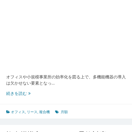
オ
フ
ィ
ス
運
用
と
業
務
効
率
化
オフィスや小規模事業所の効率化を図る上で、多機能機器の導入
の
は欠かせない要素となっ…
新
常
複
続きを読む
識
合
機
の
オフィス
,
リース
,
複合機
月額
リ
ー
ス