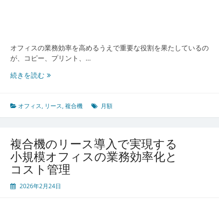
最
新
オ
フ
ィ
オフィスの業務効率を高めるうえで重要な役割を果たしているの
ス
が、コピー、プリント、…
戦
複
続きを読む
略
合
機
リ
オフィス
,
リース
,
複合機
月額
ー
ス
活
複合機のリース導入で実現する
用
小規模オフィスの業務効率化と
で
コスト管理
実
現
2026年2月24日
す
る
最
新