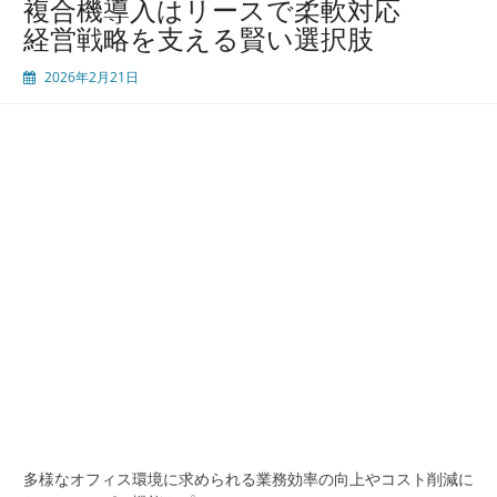
複合機導入はリースで柔軟対応
導
経営戦略を支える賢い選択肢
入
で
2026年2月21日
実
現
す
る
小
規
模
オ
フ
ィ
ス
の
業
務
効
率
化
多様なオフィス環境に求められる業務効率の向上やコスト削減に
と