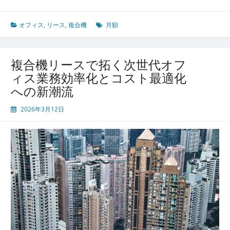
務
改
革
オフィス
,
リース
,
複合機
月額
を
支
え
複合機リースで拓く次世代オフ
る
ィス業務効率化とコスト最適化
複
への新潮流
合
機
2026年3月12日
リ
ー
ス
導
入
と
最
適
活
用
の
完