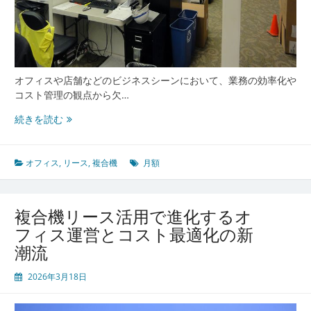
る
現
代
オ
フ
ィ
オフィスや店舗などのビジネスシーンにおいて、業務の効率化や
ス
コスト管理の観点から欠…
の
複
続きを読む
最
合
適
機
化
リ
オフィス
,
リース
,
複合機
月額
ー
ス
活
複合機リース活用で進化するオ
用
フィス運営とコスト最適化の新
で
潮流
実
現
2026年3月18日
す
る
業