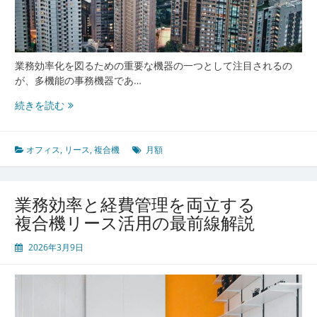
全
ガ
イ
ド
業務効率化を図るための重要な機器の一つとして注目されるの
が、多機能の事務機器であ…
複
続きを読む
合
機
リ
オフィス
,
リース
,
複合機
月額
ー
ス
で
業務効率と経費管理を両立する
拓
複合機リース活用の最前線解説
く
次
2026年3月9日
世
代
オ
フ
ィ