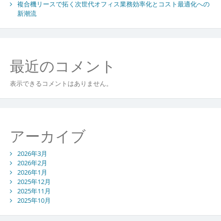
活
複合機リースで拓く次世代オフィス業務効率化とコスト最適化への
用
新潮流
の
最
前
線
最近のコメント
と
そ
の
表示できるコメントはありません。
メ
リ
ッ
ト
アーカイブ
2026年3月
2026年2月
2026年1月
2025年12月
2025年11月
2025年10月