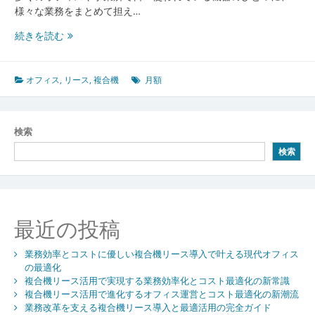
様々な業務をまとめて担え…
業
続きを読む
務
効
率
オフィス
,
リース
,
複合機
月額
と
経
費
検索
管
検索
理
を
変
え
る
最近の投稿
複
合
業務効率とコストに優しい複合機リース導入で叶える現代オフィス
機
の最適化
リ
複合機リース活用で実現する業務効率化とコスト最適化の新常識
ー
複合機リース活用で進化するオフィス運営とコスト最適化の新潮流
ス
業務改革を支える複合機リース導入と最適活用の完全ガイド