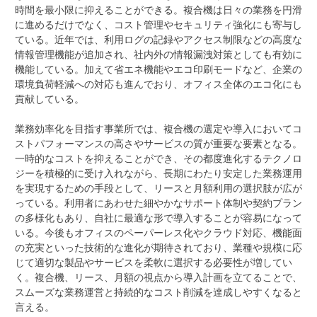
時間を最小限に抑えることができる。複合機は日々の業務を円滑
に進めるだけでなく、コスト管理やセキュリティ強化にも寄与し
ている。近年では、利用ログの記録やアクセス制限などの高度な
情報管理機能が追加され、社内外の情報漏洩対策としても有効に
機能している。加えて省エネ機能やエコ印刷モードなど、企業の
環境負荷軽減への対応も進んでおり、オフィス全体のエコ化にも
貢献している。
業務効率化を目指す事業所では、複合機の選定や導入においてコ
ストパフォーマンスの高さやサービスの質が重要な要素となる。
一時的なコストを抑えることができ、その都度進化するテクノロ
ジーを積極的に受け入れながら、長期にわたり安定した業務運用
を実現するための手段として、リースと月額利用の選択肢が広が
っている。利用者にあわせた細やかなサポート体制や契約プラン
の多様化もあり、自社に最適な形で導入することが容易になって
いる。今後もオフィスのペーパーレス化やクラウド対応、機能面
の充実といった技術的な進化が期待されており、業種や規模に応
じて適切な製品やサービスを柔軟に選択する必要性が増してい
く。複合機、リース、月額の視点から導入計画を立てることで、
スムーズな業務運営と持続的なコスト削減を達成しやすくなると
言える。