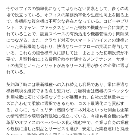
今やオフィスの効率化になくてはならない要素として、多くの現
場で役立っている。オフィスの業務効率化や生産性向上を図る上
で、多機能な複合機は不可欠な存在となっている。コピーやプリ
ント、スキャン、ファックスといった複数の機能が一台に集約さ
れていることで、設置スペースの有効活用や機器管理の手間削減
につながる。また、クラウド対応やスマートデバイスとの連携と
いった最新機能も備わり、快適なワークフローの実現に寄与して
いる。これらの複合機導入に際しては、まとまった初期投資が不
要で、月額料金による費用分散や付随するメンテナンス・サポー
トの充実といったメリットがあるリース利用が多くの企業に選ば
れている。
契約満了時には最新機種への入れ替えも容易であり、常に最適な
機器環境を維持できる点も魅力だ。月額料金は機器のスペックや
利用枚数に応じて多様なプランが展開され、自社の業務量やニー
ズに合わせて柔軟に選択できるため、コスト最適化にも貢献す
る。さらに、セキュリティ機能や省エネ対応といった側面も企業
の情報管理や環境負荷低減に役立っている。今後も複合機の技術
革新やオフィスのペーパーレス化が進む中で、企業は自身の業種
や規模に適した製品とサービスを選び、安定した業務運用と持続
的なコスト削減の両立を図ることが重要といえる。