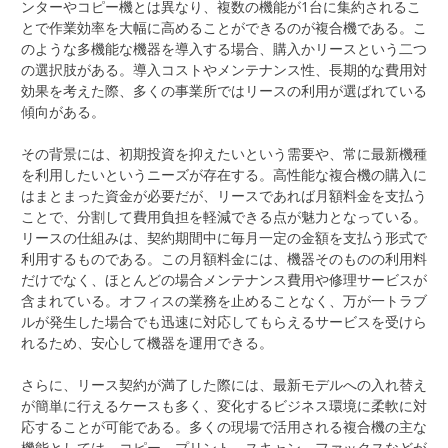
ンターやコピー機とは異なり、複数の機能が1台に集約されるこ
とで作業効率を大幅に高めることができるのが複合機である。こ
のような多機能な機器を導入する場合、購入かリースという二つ
の選択肢がある。導入コストやメンテナンス性、長期的な費用対
効果を考えた際、多くの事業所ではリースの利用が選ばれている
傾向がある。
その背景には、初期投資を抑えたいという需要や、常に最新機種
を利用したいというニーズが存在する。高性能な複合機の購入に
はまとまった資金が必要だが、リースであれば月額料金を支払う
ことで、分割して費用負担を軽減できる点が魅力となっている。
リースの仕組みは、契約期間中に毎月一定の金額を支払う形式で
利用するものである。この月額料金には、機器そのものの利用料
だけでなく、ほとんどの場合メンテナンス費用や修理サービスが
含まれている。オフィスの業務を止めることなく、万が一トラブ
ルが発生した場合でも迅速に対応してもらえるサービスを受けら
れるため、安心して機器を運用できる。
さらに、リース契約が満了した際には、最新モデルへの入れ替え
が簡単に行えるケースも多く、変化するビジネス環境に柔軟に対
応することが可能である。多くの現場で活用される複合機の主な
機能としては、コピー、プリント、スキャン、ファックスなどが