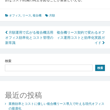
オフィス
,
リース
,
複合機
月額
投
月額運用で広がる複合機活用
複合機リース契約で変わるオフ
オフィス効率化とコスト管理の
ィス運用コストと効率化実践ガ
稿
新常識
イド
ナ
ビ
検索
ゲ
検索
ー
シ
ョ
最近の投稿
ン
業務効率とコストに優しい複合機リース導入で叶える現代オフィス
の最適化