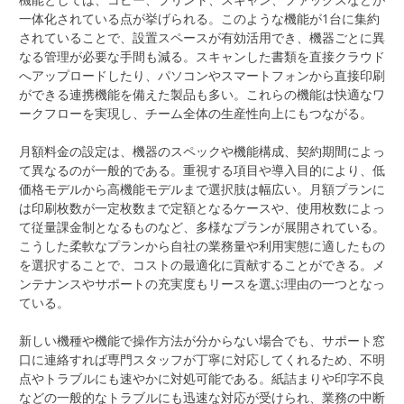
一体化されている点が挙げられる。このような機能が1台に集約
されていることで、設置スペースが有効活用でき、機器ごとに異
なる管理が必要な手間も減る。スキャンした書類を直接クラウド
へアップロードしたり、パソコンやスマートフォンから直接印刷
ができる連携機能を備えた製品も多い。これらの機能は快適なワ
ークフローを実現し、チーム全体の生産性向上にもつながる。
月額料金の設定は、機器のスペックや機能構成、契約期間によっ
て異なるのが一般的である。重視する項目や導入目的により、低
価格モデルから高機能モデルまで選択肢は幅広い。月額プランに
は印刷枚数が一定枚数まで定額となるケースや、使用枚数によっ
て従量課金制となるものなど、多様なプランが展開されている。
こうした柔軟なプランから自社の業務量や利用実態に適したもの
を選択することで、コストの最適化に貢献することができる。メ
ンテナンスやサポートの充実度もリースを選ぶ理由の一つとなっ
ている。
新しい機種や機能で操作方法が分からない場合でも、サポート窓
口に連絡すれば専門スタッフが丁寧に対応してくれるため、不明
点やトラブルにも速やかに対処可能である。紙詰まりや印字不良
などの一般的なトラブルにも迅速な対応が受けられ、業務の中断